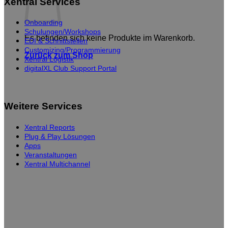
Xentral Services
Onboarding
Schulungen/Workshops
Es befinden sich keine Produkte im Warenkorb.
EDI & Schnittstellen
Customizing/Programmierung
Zurück zum Shop
Xentral Logistik
digitalXL Club Support Portal
Weitere Services
Xentral Reports
Plug & Play Lösungen
Apps
Veranstaltungen
Xentral Multichannel