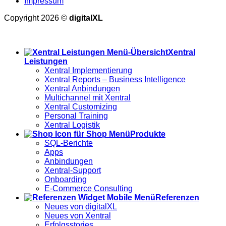
Impressum
Copyright 2026 ©
digitalXL
Alle Preise exkl. der gesetzlichen MwSt.
Xentral
Leistungen
Xentral Implementierung
Xentral Reports – Business Intelligence
Xentral Anbindungen
Multichannel mit Xentral
Xentral Customizing
Personal Training
Xentral Logistik
Produkte
SQL-Berichte
Apps
Anbindungen
Xentral-Support
Onboarding
E-Commerce Consulting
Referenzen
Neues von digitalXL
Neues von Xentral
Erfolgsstories