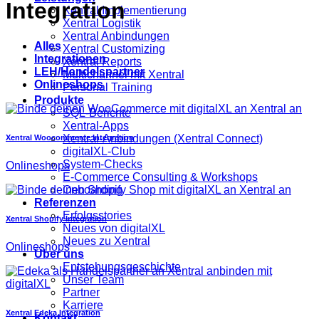
Integration
Xentral Implementierung
Xentral Logistik
Xentral Anbindungen
Alles
Xentral Customizing
Integrationen
Xentral Reports
LEH/Handelspartner
Multichannel mit Xentral
Onlineshops
Personal Training
Produkte
SQL-Berichte
Xentral-Apps
Xentral-Anbindungen (Xentral Connect)
Xentral Woocommerce Integration
digitalXL-Club
System-Checks
Onlineshops
E-Commerce Consulting & Workshops
Onboarding
Referenzen
Erfolgsstories
Xentral Shopify Integration
Neues von digitalXL
Neues zu Xentral
Onlineshops
Über uns
Entstehungsgeschichte
Unser Team
Partner
Karriere
Xentral Edeka Integration
Kontakt