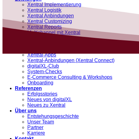
Xentral Implementierung
Xentral Logistik
Xentral Anbindungen
Xentral Customizing
Xentral Reports
Multichannel mit Xentral
Personal Training
Produkte
SQL-Berichte
Xentral-Apps
Xentral-Anbindungen (Xentral Connect)
digitalXL-Club
System-Checks
E-Commerce Consulting & Workshops
Onboarding
Referenzen
Erfolgsstories
Neues von digitalXL
Neues zu Xentral
Über uns
Entstehungsgeschichte
Unser Team
Partner
Karriere
Kontakt