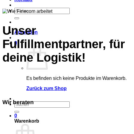
Suchen
nach:
Unser
Anmelden
Fulfillmentpartner, für
0
deine Logistik!
Es befinden sich keine Produkte im Warenkorb.
Zurück zum Shop
Wir beraten
Suchen
nach:
0
Warenkorb