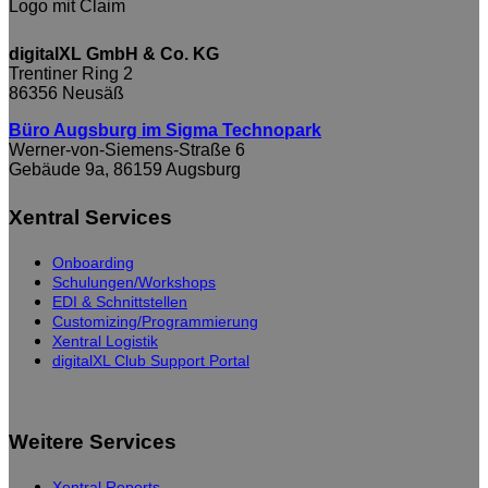
digitalXL GmbH & Co. KG
Trentiner Ring 2
86356 Neusäß
Büro Augsburg im Sigma Technopark
Werner-von-Siemens-Straße 6
Gebäude 9a, 86159 Augsburg
Xentral Services
Onboarding
Schulungen/Workshops
EDI & Schnittstellen
Customizing/Programmierung
Xentral Logistik
digitalXL Club Support Portal
Weitere Services
Xentral Reports