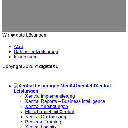
Wir ❤️ gute Lösungen
AGB
Datenschutzerklärung
Impressum
Copyright 2026 ©
digitalXL
Alle Preise exkl. der gesetzlichen MwSt.
Xentral
Leistungen
Xentral Implementierung
Xentral Reports – Business Intelligence
Xentral Anbindungen
Multichannel mit Xentral
Xentral Customizing
Personal Training
Xentral Logistik