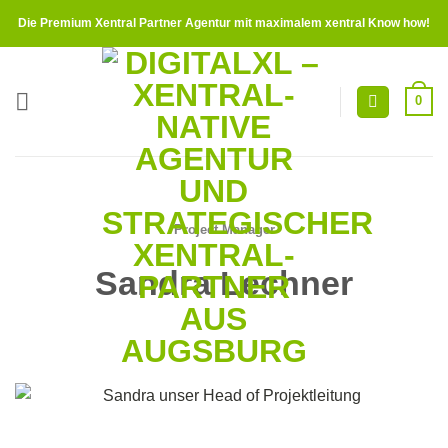
Zum
Die Premium Xentral Partner Agentur mit maximalem xentral Know how!
Inhalt
springen
0
Project Manager
Sandra Lechner