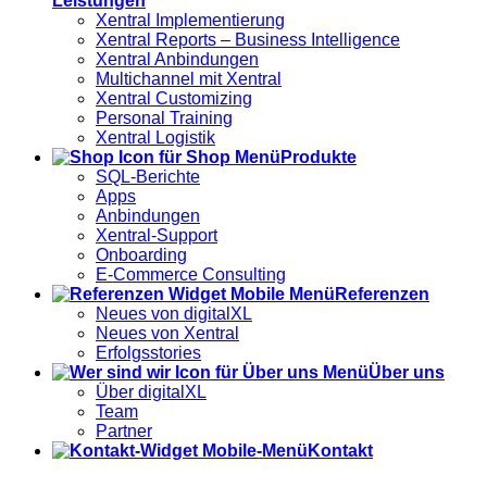
Leistungen
Xentral Implementierung
Xentral Reports – Business Intelligence
Xentral Anbindungen
Multichannel mit Xentral
Xentral Customizing
Personal Training
Xentral Logistik
Produkte
SQL-Berichte
Apps
Anbindungen
Xentral-Support
Onboarding
E-Commerce Consulting
Referenzen
Neues von digitalXL
Neues von Xentral
Erfolgsstories
Über uns
Über digitalXL
Team
Partner
Kontakt