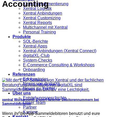
Accounting
Xentral Implementierung
Xentral Logistik
Xentral Anbindungen
Xentral Customizing
Xentral Reports
Multichannel mit Xentral
Personal Training
Produkte
SQL-Berichte
Xentral-Apps
Xentral-Anbindungen (Xentral Connect)
digitalXL-Club
System-Checks
E-Commerce Consulting & Workshops
Onboarding
Referenzen
Erfolgsstories
Neues von digitalXL
Neues zu Xentral
Über uns
Entstehungsgeschichte
xentral Workaround: Export falscher Debitorennummern bei
Unser Team
Sammeldebitoren
Partner
Karriere
Wenn ihr die App Sammeldebitoren benutzt und eure
Kontakt