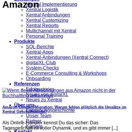
Amazon
Xentral Implementierung
Xentral Logistik
Xentral Anbindungen
Xentral Customizing
Xentral Reports
Multichannel mit Xentral
Personal Training
Produkte
SQL-Berichte
Xentral-Apps
Xentral-Anbindungen (Xentral Connect)
digitalXL-Club
System-Checks
E-Commerce Consulting & Workshops
Onboarding
Referenzen
Erfolgsstories
Neues von digitalXL
Neues zu Xentral
Über uns
Amazon Connect-Migration: Warum fehlen plötzlich die Umsätze im
Entstehungsgeschichte
Xentral Geschäftskonto?
Unser Team
Partner
Als Online-Händler kennst Du das sicher: Das
Karriere
Tagesgeschäft ist voller Dynamik, und es gibt immer [...]
Kontakt