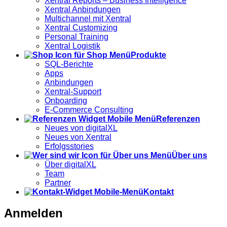
Xentral Reports – Business Intelligence
Xentral Anbindungen
Multichannel mit Xentral
Xentral Customizing
Personal Training
Xentral Logistik
Produkte
SQL-Berichte
Apps
Anbindungen
Xentral-Support
Onboarding
E-Commerce Consulting
Referenzen
Neues von digitalXL
Neues von Xentral
Erfolgsstories
Über uns
Über digitalXL
Team
Partner
Kontakt
Anmelden