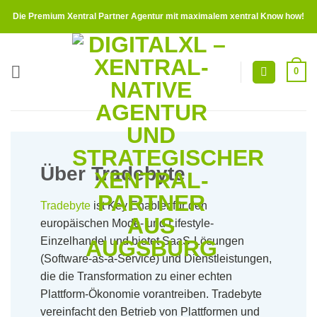
Zum
Die Premium Xentral Partner Agentur mit maximalem xentral Know how!
Inhalt
springen
0
Über Tradebyte
Tradebyte
ist Key Enabler für den
europäischen Mode- und Lifestyle-
Einzelhandel und bietet SaaS-Lösungen
(Software-as-a-Service) und Dienstleistungen,
die die Transformation zu einer echten
Plattform-Ökonomie vorantreiben. Tradebyte
vereinfacht den Betrieb von Plattformen und