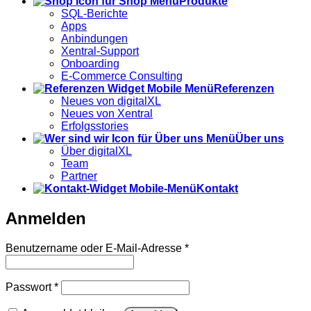
Produkte
SQL-Berichte
Apps
Anbindungen
Xentral-Support
Onboarding
E-Commerce Consulting
Referenzen
Neues von digitalXL
Neues von Xentral
Erfolgsstories
Über uns
Über digitalXL
Team
Partner
Kontakt
Anmelden
Erforderlich
Benutzername oder E-Mail-Adresse
*
Erforderlich
Passwort
*