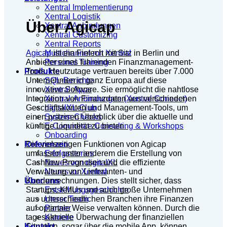
Xentral Implementierung
Xentral Logistik
Über Agicap
Xentral Anbindungen
Xentral Customizing
Xentral Reports
Agicap
ist ein Fintech mit Sitz in Berlin und
Multichannel mit Xentral
Anbieter eines führenden Finanzmanagement-
Personal Training
Tools. Heutzutage vertrauen bereits über 7.000
Produkte
Unternehmen in ganz Europa auf diese
SQL-Berichte
innovative Software. Sie ermöglicht die nahtlose
Xentral-Apps
Integration von Finanzdaten aus verschiedenen
Xentral-Anbindungen (Xentral Connect)
Geschäftskonten und Management-Tools, um
digitalXL-Club
einen präzisen Überblick über die aktuelle und
System-Checks
künftige Liquidität zu bieten.
E-Commerce Consulting & Workshops
Onboarding
Die vielseitigen Funktionen von Agicap
Referenzen
umfassen unter anderem die Erstellung von
Erfolgsstories
Cashflow-Prognosen und die effiziente
Neues von digitalXL
Verwaltung von Lieferanten- und
Neues zu Xentral
Kundenrechnungen. Dies stellt sicher, dass
Über uns
Startups, KMUs und auch große Unternehmen
Entstehungsgeschichte
aus unterschiedlichen Branchen ihre Finanzen
Unser Team
auf optimale Weise verwalten können. Durch die
Partner
tagesaktuelle Überwachung der finanziellen
Karriere
Situation, sogar über die mobile App, können
Kontakt