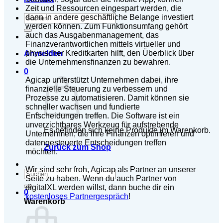
Zeit und Ressourcen eingespart werden, die
Suchen
dann in andere geschäftliche Belange investiert
nach:
werden können. Zum Funktionsumfang gehört
auch das Ausgabenmanagement, das
Finanzverantwortlichen mittels virtueller und
physischer Kreditkarten hilft, den Überblick über
Anmelden
die Unternehmensfinanzen zu bewahren.
0
Agicap unterstützt Unternehmen dabei, ihre
finanzielle Steuerung zu verbessern und
Prozesse zu automatisieren. Damit können sie
schneller wachsen und fundierte
Entscheidungen treffen. Die Software ist ein
unverzichtbares Werkzeug für aufstrebende
Es befinden sich keine Produkte im Warenkorb.
Unternehmen, die ihre Finanzen optimieren und
datengesteuerte Entscheidungen treffen
Zurück zum Shop
möchten.
Wir sind sehr froh, Agicap als Partner an unserer
Suchen
Seite zu haben. Wenn du auch Partner von
nach:
digitalXL werden willst, dann buche dir ein
0
kostenloses Partnergespräch
!
Warenkorb