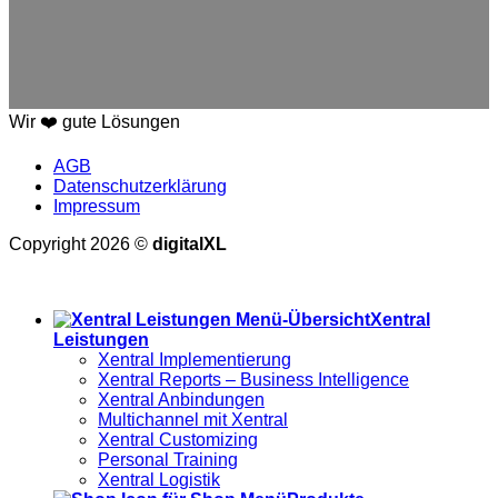
Wir ❤️ gute Lösungen
AGB
Datenschutzerklärung
Impressum
Copyright 2026 ©
digitalXL
Alle Preise exkl. der gesetzlichen MwSt.
Xentral
Leistungen
Xentral Implementierung
Xentral Reports – Business Intelligence
Xentral Anbindungen
Multichannel mit Xentral
Xentral Customizing
Personal Training
Xentral Logistik