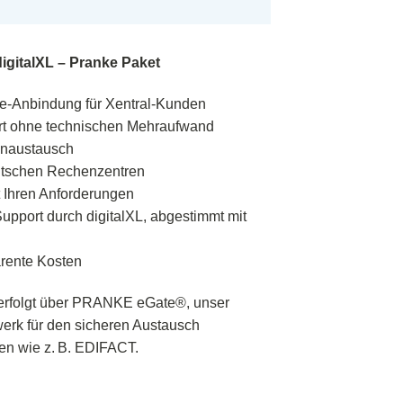
digitalXL – Pranke Paket
ke-Anbindung für Xentral-Kunden
art ohne technischen Mehraufwand
enaustausch
eutschen Rechenzentren
t Ihren Anforderungen
upport durch digitalXL, abgestimmt mit
arente Kosten
erfolgt über PRANKE eGate®, unser
erk für den sicheren Austausch
ten wie z. B. EDIFACT.