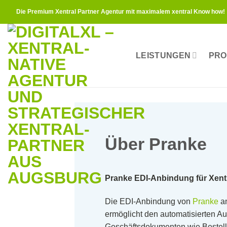
Zum
Die Premium Xentral Partner Agentur mit maximalem xentral Know how!
Inhalt
springen
LEISTUNGEN
PRO
Über Pranke
Pranke EDI-Anbindung für Xen
Die EDI-Anbindung von
Pranke
an
ermöglicht den automatisierten A
Geschäftsdokumenten wie Bestel