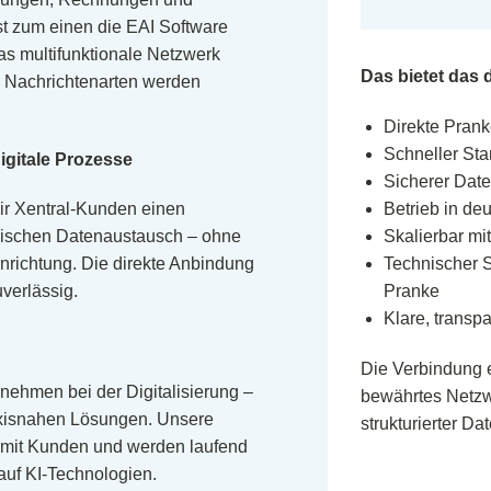
st zum einen die EAI Software
 multifunktionale Netzwerk
Das bietet das 
 Nachrichtenarten werden
Direkte Pran
Schneller St
igitale Prozesse
Sicherer Dat
Betrieb in d
ir Xentral-Kunden einen
Skalierbar mi
onischen Datenaustausch – ohne
Technischer S
nrichtung. Die direkte Anbindung
Pranke
uverlässig.
Klare, transp
Die Verbindung 
rnehmen bei der Digitalisierung –
bewährtes Netzw
axisnahen Lösungen. Unsere
strukturierter Da
 mit Kunden und werden laufend
 auf KI-Technologien.