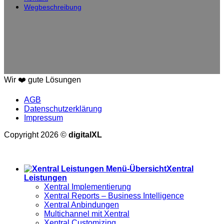
Wegbeschreibung
Wir ❤️ gute Lösungen
AGB
Datenschutzerklärung
Impressum
Copyright 2026 ©
digitalXL
Alle Preise exkl. der gesetzlichen MwSt.
Xentral
Leistungen
Xentral Implementierung
Xentral Reports – Business Intelligence
Xentral Anbindungen
Multichannel mit Xentral
Xentral Customizing