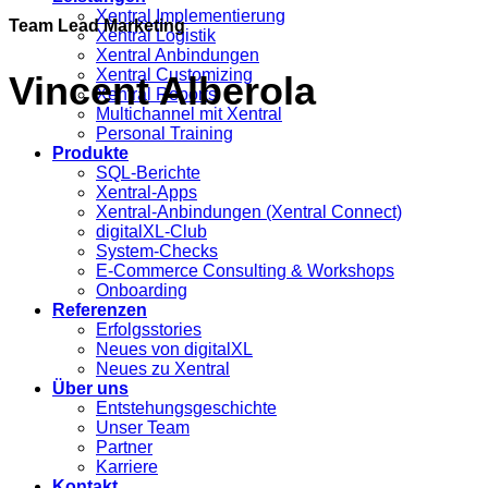
Xentral Implementierung
Team Lead Marketing
Xentral Logistik
Xentral Anbindungen
Xentral Customizing
Vincent Alberola
Xentral Reports
Multichannel mit Xentral
Personal Training
Produkte
SQL-Berichte
Xentral-Apps
Xentral-Anbindungen (Xentral Connect)
digitalXL-Club
System-Checks
E-Commerce Consulting & Workshops
Onboarding
Referenzen
Erfolgsstories
Neues von digitalXL
Neues zu Xentral
Über uns
Entstehungsgeschichte
Unser Team
Partner
Karriere
Kontakt