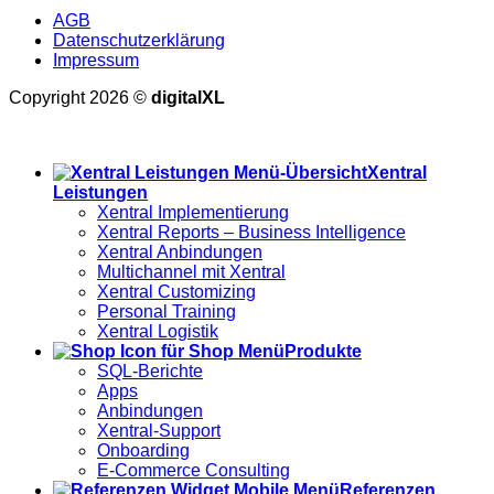
AGB
Datenschutzerklärung
Impressum
Copyright 2026 ©
digitalXL
Alle Preise exkl. der gesetzlichen MwSt.
Xentral
Leistungen
Xentral Implementierung
Xentral Reports – Business Intelligence
Xentral Anbindungen
Multichannel mit Xentral
Xentral Customizing
Personal Training
Xentral Logistik
Produkte
SQL-Berichte
Apps
Anbindungen
Xentral-Support
Onboarding
E-Commerce Consulting
Referenzen