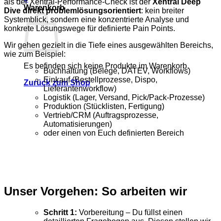
als der Xentral-Performance-Check ist der
Xentral Deep
Warenkorb
Dive direkt problemlösungsorientiert
: kein breiter
Systemblick, sondern eine konzentrierte Analyse und
konkrete Lösungswege für definierte Pain Points.
Wir gehen gezielt in die Tiefe eines ausgewählten Bereichs,
wie zum Beispiel:
Es befinden sich keine Produkte im Warenkorb.
Buchhaltung (Belege, DATEV, Workflows)
Einkauf (Bestellprozesse, Dispo,
Zurück zum Shop
Lieferantenworkflow)
Logistik (Lager, Versand, Pick/Pack-Prozesse)
Produktion (Stücklisten, Fertigung)
Vertrieb/CRM (Auftragsprozesse,
Automatisierungen)
oder einen von Euch definierten Bereich
Unser Vorgehen: So arbeiten wir
Schritt 1:
Vorbereitung – Du füllst einen