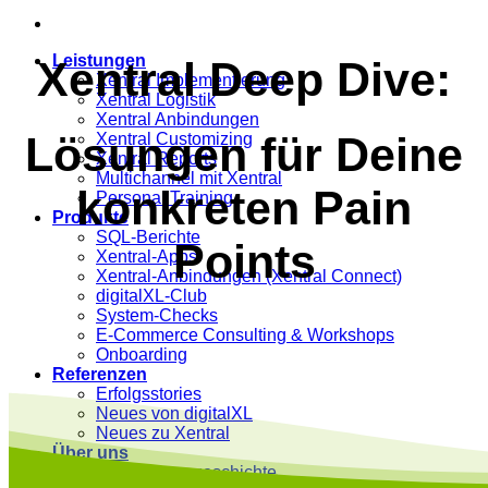
Leistungen
Xentral Deep Dive:
Xentral Implementierung
Xentral Logistik
Xentral Anbindungen
Lösungen für Deine
Xentral Customizing
Xentral Reports
Multichannel mit Xentral
konkreten Pain
Personal Training
Produkte
SQL-Berichte
Points
Xentral-Apps
Xentral-Anbindungen (Xentral Connect)
digitalXL-Club
System-Checks
E-Commerce Consulting & Workshops
Onboarding
Referenzen
Erfolgsstories
Neues von digitalXL
Neues zu Xentral
Über uns
Entstehungsgeschichte