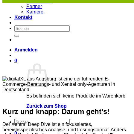
Unser Team
Partner
Karriere
Kontakt
Suchen
nach:
Anmelden
0
Es befinden sich keine Produkte im Warenkorb.
Zurück zum Shop
Kurz und knapp: Darum geht’s!
Suchen
Der Xentral Deep Dive ist ein fokussiertes,
nach:
bereichsspezifisches Analyse- und Lösungsformat. Anders
0