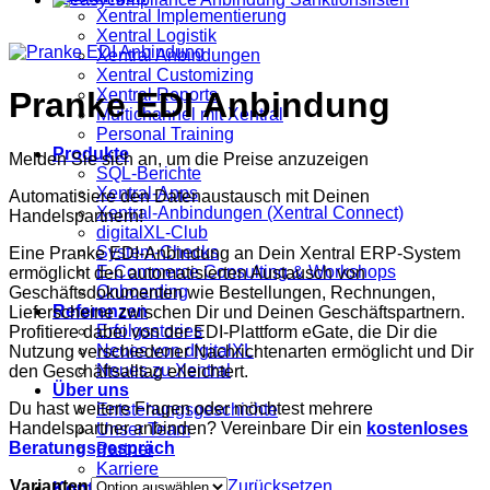
Xentral Implementierung
Xentral Logistik
Xentral Anbindungen
Xentral Customizing
Xentral Reports
Pranke EDI Anbindung
Multichannel mit Xentral
Personal Training
Produkte
Melden Sie sich an, um die Preise anzuzeigen
SQL-Berichte
Xentral-Apps
Automatisiere den Datenaustausch mit Deinen
Xentral-Anbindungen (Xentral Connect)
Handelspartnern!
digitalXL-Club
System-Checks
Eine Pranke EDI-Anbindung an Dein Xentral ERP-System
E-Commerce Consulting & Workshops
ermöglicht den automatisierten Austausch von
Onboarding
Geschäftsdokumenten wie Bestellungen, Rechnungen,
Referenzen
Lieferscheine zwischen Dir und Deinen Geschäftspartnern.
Erfolgsstories
Profitiere dabei von der EDI-Plattform eGate, die Dir die
Neues von digitalXL
Nutzung verschiedener Nachrichtenarten ermöglicht und Dir
Neues zu Xentral
den Geschäftsalltag erleichtert.
Über uns
Du hast weitere Fragen oder möchtest mehrere
Entstehungsgeschichte
Handelspartner anbinden? Vereinbare Dir ein
kostenloses
Unser Team
Beratungsgespräch
Partner
Karriere
Varianten
Zurücksetzen
Kontakt