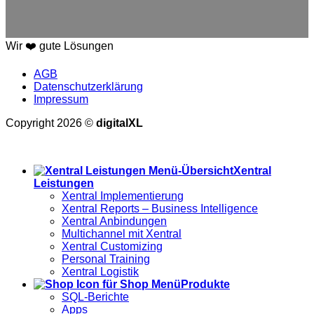
Wir ❤️ gute Lösungen
AGB
Datenschutzerklärung
Impressum
Copyright 2026 ©
digitalXL
Alle Preise exkl. der gesetzlichen MwSt.
Xentral
Leistungen
Xentral Implementierung
Xentral Reports – Business Intelligence
Xentral Anbindungen
Multichannel mit Xentral
Xentral Customizing
Personal Training
Xentral Logistik
Produkte
SQL-Berichte
Apps