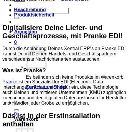
Beschreibung
Suchen
Produktsicherheit
nach:
Digitalisiere Deine Liefer- und
Anmelden
Geschäftsprozesse, mit Pranke EDI!
0
Durch die Anbindung Deines Xentral ERP’s an Pranke EDI
kannst Du mit Deinen Handels- und Geschäftspartnern
verschiedenste Nachrichtenarten austauschen.
Was ist Pranke?
Es befinden sich keine Produkte im Warenkorb.
Pranke
ist ein Spezialist für EDI (Electronic Data
Zurück zum Shop
Interchange) und setzt sich dafür ein, diese Technologie
auch kleinen und mittleren Unternehmen (KMU) zugänglich
zu machen und den digitalen Datenaustausch für Hersteller
Suchen
und Händler jeder Größe zu ermöglichen.
nach:
0
Das ist in der Erstinstallation
Warenkorb
enthalten