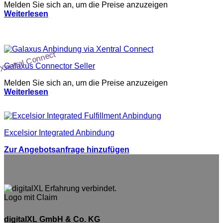
Melden Sie sich an, um die Preise anzuzeigen
Weiterlesen
Xentral Connect
Galaxus Connector Seller
Melden Sie sich an, um die Preise anzuzeigen
Weiterlesen
Excelsior Integrated Anbindung
Zur Angebotsanfrage hinzufügen
digitalXL GmbH & Co. KG