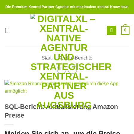
Zum
Die Premium Xentral Partner Agentur mit maximalem xentral Know how!
Inhalt
springen
0
Start
/
Xentral-Berichte
SQL-Bericht: Aktualisierung Amazon
Preise
Melden Sie sich an, um die Preise