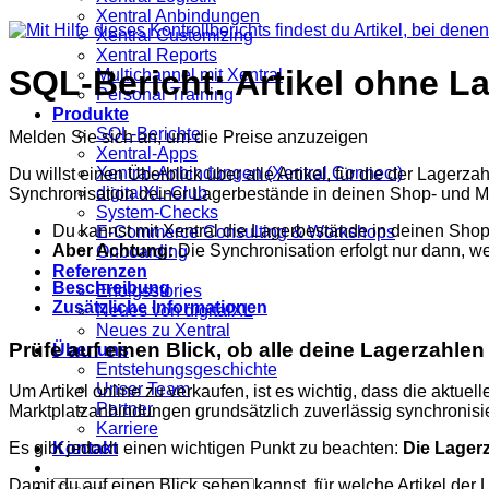
Xentral Anbindungen
Xentral Customizing
Xentral Reports
SQL-Bericht: Artikel ohne 
Multichannel mit Xentral
Personal Training
Produkte
SQL-Berichte
Melden Sie sich an, um die Preise anzuzeigen
Xentral-Apps
Xentral-Anbindungen (Xentral Connect)
Du willst einen Überblick über alle Artikel, für die der Lager
digitalXL-Club
Synchronisation deiner Lagerbestände in deinen Shop- und Mar
System-Checks
Du kannst mit Xentral die Lagerbestände in deinen Shop
E-Commerce Consulting & Workshops
Aber Achtung:
Die Synchronisation erfolgt nur dann, we
Onboarding
Referenzen
Beschreibung
Erfolgsstories
Zusätzliche Informationen
Neues von digitalXL
Neues zu Xentral
Prüfe auf einen Blick, ob alle deine Lagerzahle
Über uns
Entstehungsgeschichte
Unser Team
Um Artikel online zu verkaufen, ist es wichtig, dass die aktu
Partner
Marktplatzanbindungen grundsätzlich zuverlässig synchronisi
Karriere
Kontakt
Es gibt jedoch einen wichtigen Punkt zu beachten:
Die Lagerz
Damit du auf einen Blick sehen kannst, für welche Artikel der 
Suchen