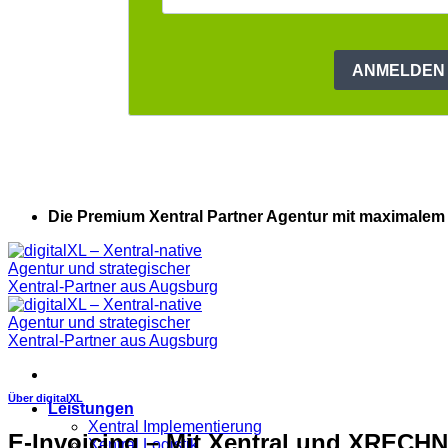
Die Premium Xentral Partner Agentur mit maximalem
Über digitalXL
Leistungen
Xentral Implementierung
E-Invoicing – Mit Xentral und XREC
Xentral Logistik