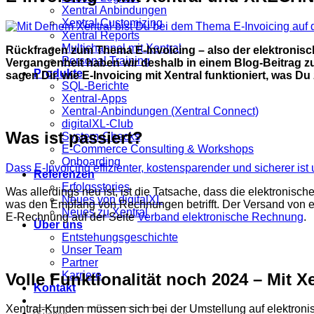
Xentral Anbindungen
Xentral Customizing
Xentral Reports
Multichannel mit Xentral
Rückfragen zum Thema E-Invoicing – also der elektronisc
Personal Training
Vergangenheit haben wir deshalb in einem Blog-Beitrag z
Produkte
sagen Dir, wie E-Invoicing mit Xentral funktioniert, wa
SQL-Berichte
Xentral-Apps
Xentral-Anbindungen (Xentral Connect)
digitalXL-Club
Was ist passiert?
System-Checks
E-Commerce Consulting & Workshops
Onboarding
Dass E-Invoicing effizienter, kostensparender und sicherer is
Referenzen
Erfolgsstories
Was allerdings neu ist, ist die Tatsache, dass die elektroni
Neues von digitalXL
was den Empfang von Rechnungen betrifft. Der Versand von e
Neues zu Xentral
E-Rechnung auf der Seite
Verband elektronische Rechnung
.
Über uns
Entstehungsgeschichte
Unser Team
Partner
Karriere
Volle Funktionalität noch 2024 – Mit
Kontakt
Xentral-Kunden müssen sich bei der Umstellung auf elektro
Suchen