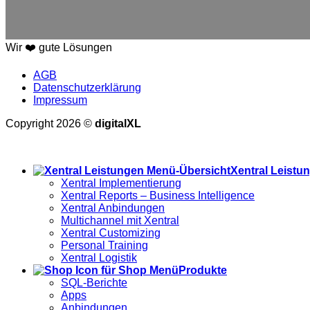
Wir ❤️ gute Lösungen
AGB
Datenschutzerklärung
Impressum
Copyright 2026 ©
digitalXL
Alle Preise exkl. der gesetzlichen MwSt.
Xentral Leistu
Xentral Implementierung
Xentral Reports – Business Intelligence
Xentral Anbindungen
Multichannel mit Xentral
Xentral Customizing
Personal Training
Xentral Logistik
Produkte
SQL-Berichte
Apps
Anbindungen