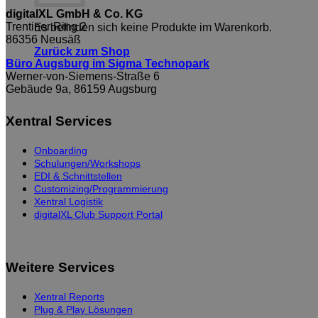
digitalXL GmbH & Co. KG
Trentiner Ring 2
Es befinden sich keine Produkte im Warenkorb.
86356 Neusäß
Zurück zum Shop
Büro Augsburg im Sigma Technopark
Werner-von-Siemens-Straße 6
Gebäude 9a, 86159 Augsburg
Xentral Services
Onboarding
Schulungen/Workshops
EDI & Schnittstellen
Customizing/Programmierung
Xentral Logistik
digitalXL Club Support Portal
Weitere Services
Xentral Reports
Plug & Play Lösungen