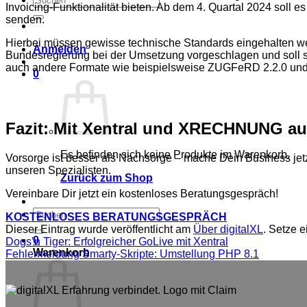
Invoicing-Funktionalität bieten. Ab dem 4. Quartal 2024 soll
nach:
senden.
Hierbei müssen gewisse technische Standards eingehalten 
Anmelden
Bundesregierung bei der Umsetzung vorgeschlagen und soll 
auch andere Formate wie beispielsweise ZUGFeRD 2.2.0 u
0
Fazit: Mit Xentral und XRECHNUNG auf
Es befinden sich keine Produkte im Warenkorb.
Vorsorge ist besser als Nachsorge – mache Dein Business jetzt
unseren Spezialisten.
Zurück zum Shop
Vereinbare Dir jetzt ein kostenloses Beratungsgespräch!
Suchen
KOSTENLOSES BERATUNGSGESPRÄCH
nach:
Dieser Eintrag wurde veröffentlicht am
Über digitalXL
. Setze 
0
Dogs’n Tiger: Erfolgreicher GoLive mit Xentral
Warenkorb
Fehlermeldung Smarty-Skripte: Umstellung PHP 8.1