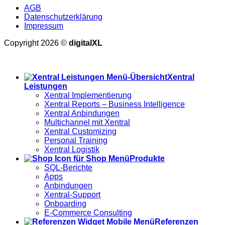
AGB
Datenschutzerklärung
Impressum
Copyright 2026 ©
digitalXL
Alle Preise exkl. der gesetzlichen MwSt.
Xentral
Leistungen
Xentral Implementierung
Xentral Reports – Business Intelligence
Xentral Anbindungen
Multichannel mit Xentral
Xentral Customizing
Personal Training
Xentral Logistik
Produkte
SQL-Berichte
Apps
Anbindungen
Xentral-Support
Onboarding
E-Commerce Consulting
Referenzen