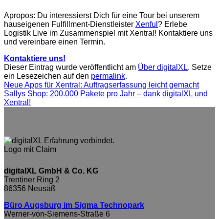
Apropos: Du interessierst Dich für eine Tour bei unserem
hauseigenen Fulfillment-Dienstleister
Xenful
? Erlebe
Logistik Live im Zusammenspiel mit Xentral! Kontaktiere uns
und vereinbare einen Termin.
Kontaktiere uns!
Dieser Eintrag wurde veröffentlicht am
Über digitalXL
. Setze
ein Lesezeichen auf den
permalink
.
Neue Apps für Xentral: Auftragserfassung leicht gemacht
Sallys Shop: 200.000 Pakete pro Jahr – dank digitalXL und
Xentral!
digitalXL GmbH & Co. KG
Trentiner Ring 2
86356 Neusäß
Büro Augsburg im Sigma Technopark
Werner-von-Siemens-Straße 6