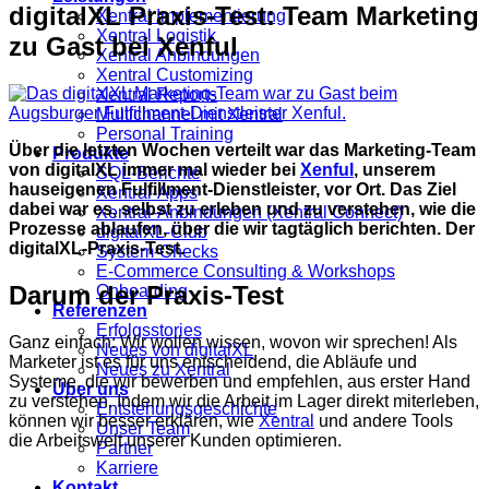
digitalXL Praxis-Test: Team Marketing
Xentral Implementierung
Xentral Logistik
zu Gast bei Xenful
Xentral Anbindungen
Xentral Customizing
Xentral Reports
Multichannel mit Xentral
Personal Training
Über die letzten Wochen verteilt war das Marketing-Team
Produkte
von digitalXL immer mal wieder bei
Xenful
, unserem
SQL-Berichte
hauseigenen Fulfillment-Dienstleister, vor Ort. Das Ziel
Xentral-Apps
dabei war es, selbst zu erleben und zu verstehen, wie die
Xentral-Anbindungen (Xentral Connect)
Prozesse ablaufen, über die wir tagtäglich berichten. Der
digitalXL-Club
digitalXL-Praxis-Test.
System-Checks
E-Commerce Consulting & Workshops
Darum der Praxis-Test
Onboarding
Referenzen
Erfolgsstories
Ganz einfach: Wir wollen wissen, wovon wir sprechen! Als
Neues von digitalXL
Marketer ist es für uns entscheidend, die Abläufe und
Neues zu Xentral
Systeme, die wir bewerben und empfehlen, aus erster Hand
Über uns
zu verstehen. Indem wir die Arbeit im Lager direkt miterleben,
Entstehungsgeschichte
können wir besser erklären, wie
Xentral
und andere Tools
Unser Team
die Arbeitswelt unserer Kunden optimieren.
Partner
Karriere
Kontakt