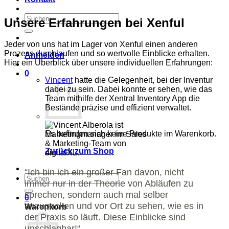
Suchen
Unsere Erfahrungen bei Xenful
nach:
Jeder von uns hat im Lager von Xenful einen anderen
Prozess durchlaufen und so wertvolle Einblicke erhalten.
Anmelden
Hier ein Überblick über unsere individuellen Erfahrungen:
0
Vincent
hatte die Gelegenheit, bei der Inventur
dabei zu sein. Dabei konnte er sehen, wie das
Team mithilfe der Xentral Inventory App die
Bestände präzise und effizient verwaltet.
Es befinden sich keine Produkte im Warenkorb.
Zurück zum Shop
“Ich bin ich ein großer Fan davon, nicht
Suchen
immer nur in der Theorie von Abläufen zu
nach:
sprechen, sondern auch mal selber
0
anzupacken und vor Ort zu sehen, wie es in
Warenkorb
der Praxis so läuft. Diese Einblicke sind
unschlagbar!“